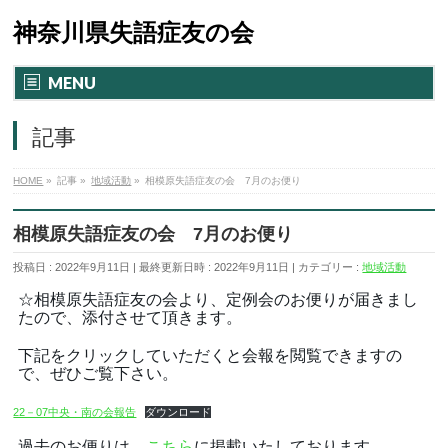
神奈川県失語症友の会
MENU
記事
HOME
»
記事
»
地域活動
»
相模原失語症友の会 7月のお便り
相模原失語症友の会 7月のお便り
投稿日 : 2022年9月11日
最終更新日時 : 2022年9月11日
カテゴリー :
地域活動
☆相模原失語症友の会より、定例会のお便りが届きまし
たので、添付させて頂きます。
下記をクリックしていただくと会報を閲覧できますの
で、ぜひご覧下さい。
22－07中央・南の会報告
ダウンロード
過去のお便りは、
こちら
に掲載いたしております。