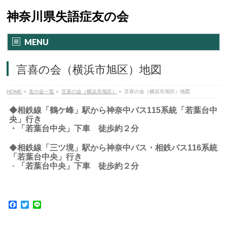
神奈川県失語症友の会
MENU
言喜の会（横浜市旭区）地図
HOME
»
友の会一覧
»
言喜の会（横浜市旭区）
»
言喜の会（横浜市旭区）地図
◆相鉄線「鶴ケ峰」駅から神奈中バス115系統「若葉台中
央」行き
・「若葉台中央」下車 徒歩約２分
◆
相鉄線「三ツ境」駅から神奈中バス・相鉄バス116系統
「若葉台中央」行き
・
「若葉台中央」下車 徒歩約２分
Facebook
Twitter
Line