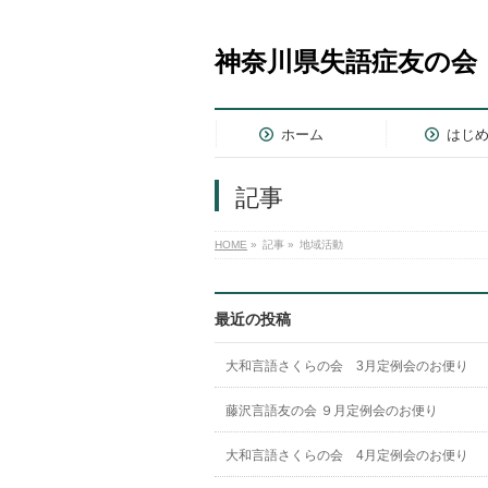
神奈川県失語症友の会
ホーム
はじ
記事
HOME
»
記事
»
地域活動
最近の投稿
大和言語さくらの会 3月定例会のお便り
藤沢言語友の会 ９月定例会のお便り
大和言語さくらの会 4月定例会のお便り