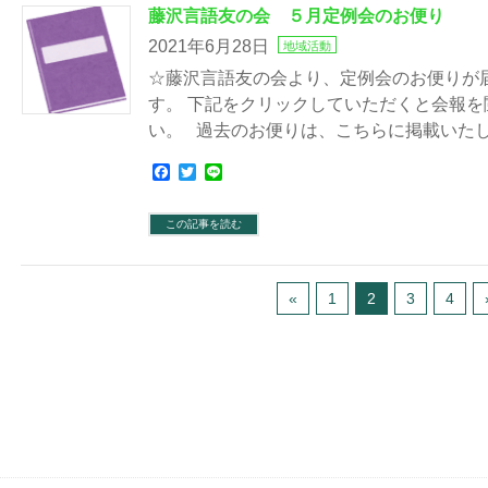
藤沢言語友の会 ５月定例会のお便り
2021年6月28日
地域活動
☆藤沢言語友の会より、定例会のお便りが
す。 下記をクリックしていただくと会報
い。 過去のお便りは、こちらに掲載いた
Facebook
Twitter
Line
この記事を読む
«
1
2
3
4