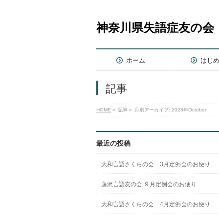
神奈川県失語症友の会
ホーム
はじ
記事
HOME
»
記事
»
月別アーカイブ: 2023年October
最近の投稿
大和言語さくらの会 3月定例会のお便り
藤沢言語友の会 ９月定例会のお便り
大和言語さくらの会 4月定例会のお便り