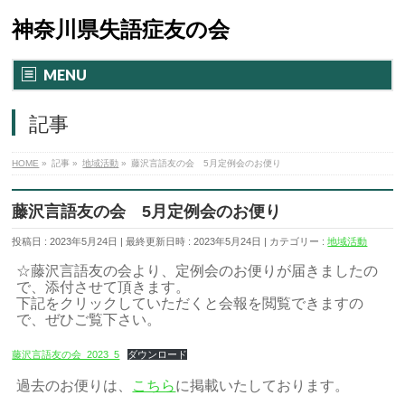
神奈川県失語症友の会
MENU
記事
HOME
»
記事
»
地域活動
»
藤沢言語友の会 5月定例会のお便り
藤沢言語友の会 5月定例会のお便り
投稿日 : 2023年5月24日
最終更新日時 : 2023年5月24日
カテゴリー :
地域活動
☆藤沢言語友の会より、定例会のお便りが届きましたの
で、添付させて頂きます。
下記をクリックしていただくと会報を閲覧できますの
で、ぜひご覧下さい。
藤沢言語友の会_2023_5
ダウンロード
過去のお便りは、
こちら
に掲載いたしております。