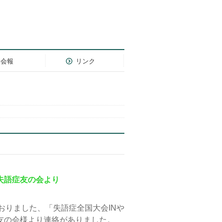
会報
リンク
失語症友の会より
ておりました、「失語症全国大会INや
友の会様より連絡がありました。