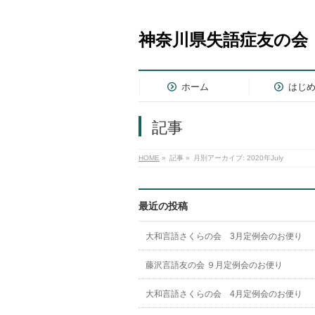
神奈川県失語症友の会
ホーム
はじ
記事
HOME
»
記事
»
月別アーカイブ: 2020年July
最近の投稿
大和言語さくらの会 3月定例会のお便り
藤沢言語友の会 ９月定例会のお便り
大和言語さくらの会 4月定例会のお便り