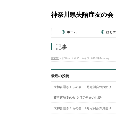
神奈川県失語症友の会
ホーム
はじ
記事
HOME
»
記事
»
月別アーカイブ: 2016年January
最近の投稿
大和言語さくらの会 3月定例会のお便り
藤沢言語友の会 ９月定例会のお便り
大和言語さくらの会 4月定例会のお便り