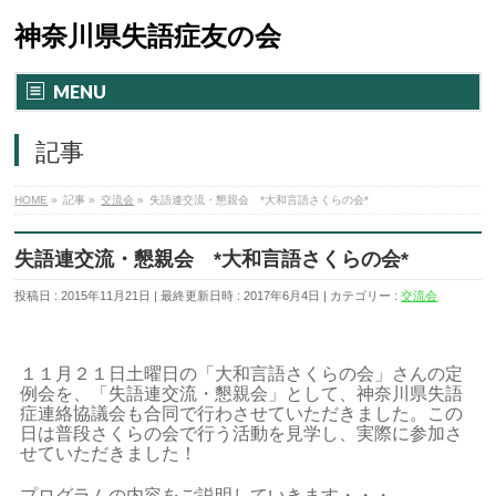
神奈川県失語症友の会
MENU
記事
HOME
»
記事
»
交流会
»
失語連交流・懇親会 *大和言語さくらの会*
失語連交流・懇親会 *大和言語さくらの会*
投稿日 : 2015年11月21日
最終更新日時 : 2017年6月4日
カテゴリー :
交流会
１１月２１日土曜日の「大和言語さくらの会」さんの定
例会を、「失語連交流・懇親会」として、神奈川県失語
症連絡協議会も合同で行わさせていただきました。この
日は普段さくらの会で行う活動を見学し、実際に参加さ
せていただきました！
プログラムの内容をご説明していきます・・・