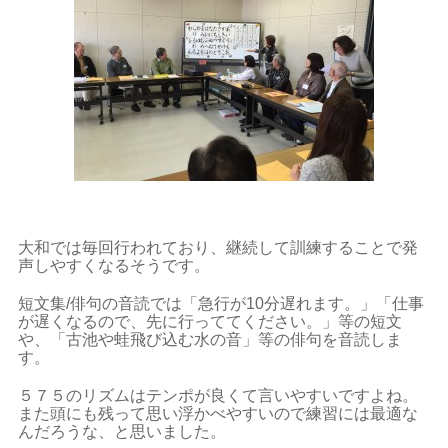
大和では毎回行われており、継続して訓練することで発
声しやすくなるそうです。
短文集/俳句の音読では「急行が10分遅れます。」「仕事
が遅くなるので、先に行っててください。」等の短文
や、「古池や蛙飛び込む水の音」等の俳句を音読しま
す。
５７５のリズムはテンポが良くて言いやすいですよね。
また頭にも残って思い浮かべやすいので練習には最適な
んだろうな、と思いました。