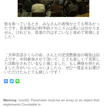
歌を歌っているとき、みなさんの表情がとても明るかっ
たです。音楽療法の科学的メカニズムは私には分かりま
せん。けれども、音楽の力はすごいなと改めて実感しま
した！
「大和言語さくらの会」さんとの交流懇親会の報告は以
上です。今回参加させて頂いて、とても楽しくて充実し
た活動をされているなと感じました。もし興味を持たれ
ました方がいらっしゃいましたら、ぜひ一度足をお運び
いただけたらとても嬉しいです！
Facebook
Twitter
Line
Warning
: count(): Parameter must be an array or an object that
implements Countable in